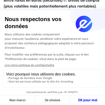
entre fonds en euros (sécurisés)
et
unités de compte
(plus volatiles mais potentiellement plus rentables)
.
Une allocation bien diversifiée permet d’ajuster le risque
selon votre profil d’investisseur.
Combien de temps faut-il conserver une
assurance-vie ?
L’assurance-vie reste un placement
totalement
disponible
: vous pouvez effectuer des retraits à tout
moment.
Cependant, la fiscalité devient réellement avantageuse
après 8 ans
, ce qui en fait un outil particulièrement
adapté aux projets de moyen et long terme : retraite,
transmission de patrimoine, financement futur ou
constitution d’un capital.
Quel montant minimum faut-il pour ouvrir une