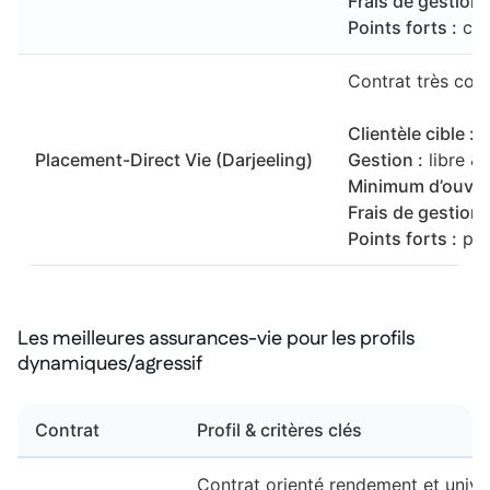
Frais de gestion 
Points forts :
cat
Contrat très comp
Clientèle cible :
l
Placement-Direct Vie (Darjeeling)
Gestion :
libre & 
Minimum d’ouver
Frais de gestion 
Points forts :
pro
Les meilleures assurances-vie pour les profils
dynamiques/agressif
Contrat
Profil & critères clés
Contrat orienté rendement et unive