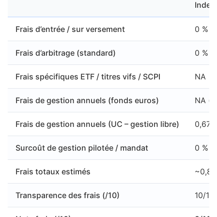
Indexa
Frais d’entrée / sur versement
0 %
Frais d’arbitrage (standard)
0 %
Frais spécifiques ETF / titres vifs / SCPI
NA
Frais de gestion annuels (fonds euros)
NA (c
Frais de gestion annuels (UC – gestion libre)
0,67 
Surcoût de gestion pilotée / mandat
0 %
Frais totaux estimés
~0,80
Transparence des frais (/10)
10/10