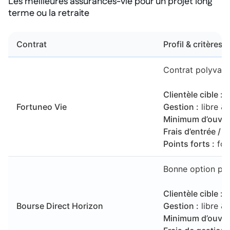
Les meilleures assurances-vie pour un projet long
terme ou la retraite
Contrat
Profil & critères 
Contrat polyvale
Clientèle cible :
l
Fortuneo Vie
Gestion :
libre & 
Minimum d’ouver
Frais d’entrée / 
Points forts :
fon
Bonne option pour
Clientèle cible :
i
Bourse Direct Horizon
Gestion :
libre & 
Minimum d’ouver