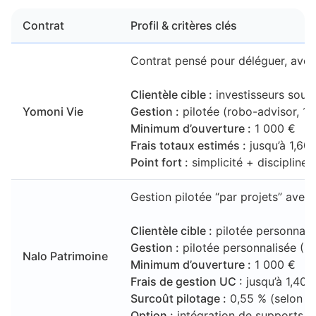
Contrat
Profil & critères clés
Contrat pensé pour déléguer, avec 
Clientèle cible :
investisseurs souha
Yomoni Vie
Gestion :
pilotée (robo-advisor, 10
Minimum d’ouverture :
1 000 €
Frais totaux estimés :
jusqu’à 1,60 
Point fort :
simplicité + discipline
Gestion pilotée “par projets” avec p
Clientèle cible :
pilotée personnalis
Gestion :
pilotée personnalisée (10
Nalo Patrimoine
Minimum d’ouverture :
1 000 €
Frais de gestion UC :
jusqu’à 1,40 
Surcoût pilotage :
0,55 % (selon f
Option :
intégration de supports (