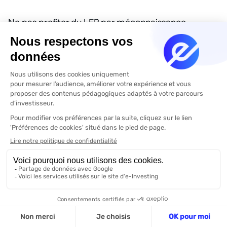
Ne pas profiter du LEP par méconnaissance
Le Livret d’Épargne Populaire (LEP) est trop souvent
ignoré, alors qu’il offre un taux bien plus élevé que le
Livret A (actuellement 5 % net), une exonération d’impôts
totale, une protection contre l’inflation.
Pourtant, près de 50 % des Français éligibles ne l’ont pas
ouvert, par ignorance ou par par ignorance ou par
négligence. C’est souvent le meilleur livret du marché,
pour un public pourtant plus vulnérable.
Conseils de
Nicolas
Vérifiez votre éligibilité au LEP Il suffit de consulter
votre avis d’imposition. Si votre revenu fiscal de
référence est inférieur à 22 419 € pour une