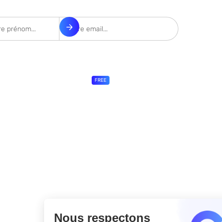
scrire à notre Newsletter
Liens utiles
Notre Masterclass
FREE
L'academie e-Investing
Questions fréquentes
À propos de nous
Témoignages
Contactez-nous
Mentions légales
Termes et conditions
Se connecter