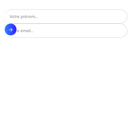
S’inscrire à notre Newsletter
Comparatifs
Meilleurs ETFs
Comparatif CTO
Comparatif PER
Comparatif Crypto
Comparatif Assurance-vie
Comparatif SCPI
Meilleurs plateformes en Suisse
Simulateur de budget
Guides
Simulateur de patrimoine