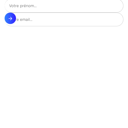
Comparatifs
Meilleurs ETFs
Comparatif CTO
Comparatif PER
Comparatif Crypto
Comparatif Assurance-vie
Comparatif SCPI
Meilleurs plateformes en Suisse
Simulateur de budget
Guides
Simulateur de patrimoine
Guide complet DCA