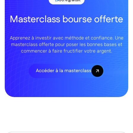
Masterclass bourse offerte
Apprenez à investir avec méthode et confiance. Une
masterclass offerte pour poser les bonnes bases et
commencer à faire fructifier votre argent.
Accéder à la masterclass
S’inscrire à notre Newsletter